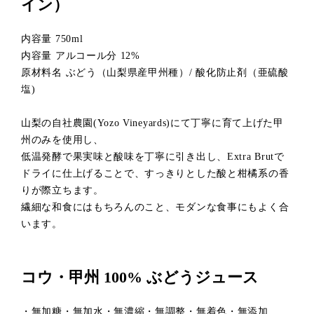
イン）
内容量 750ml
内容量 アルコール分 12%
原材料名 ぶどう（山梨県産甲州種）/ 酸化防止剤（亜硫酸
塩)
山梨の自社農園(Yozo Vineyards)にて丁寧に育て上げた甲
州のみを使用し、
低温発酵で果実味と酸味を丁寧に引き出し、Extra Brutで
ドライに仕上げることで、すっきりとした酸と柑橘系の香
りが際立ちます。
繊細な和食にはもちろんのこと、モダンな食事にもよく合
います。
コウ・甲州 100% ぶどうジュース
・無加糖・無加水・無濃縮・無調整・無着色・無添加