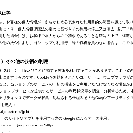
停止等
ら、お客様の個人情報が、あらかじめ公表された利用目的の範囲を超えて取
由により、個人情報保護法の定めに基づきその利用の停止又は消去（以下「
明した場合には、お客様ご本人からのご請求であることを確認の上で、遅滞
の他の法令により、当ショップが利用停止等の義務を負わない場合は、この
クッキー）その他の技術の利用
ービスは、Cookie及びこれに類する技術を利用することがあります。これら
に資するものです。Cookieを無効化されたいユーザーは、ウェブブラウザの
化すると、当ショップのサービスの一部の機能をご利用いただけなくなる場合が
ョップサービスが提供するサービスの利用状況等を調査・分析するため、本サービス上
eアナリティクスでデータが収集、処理される仕組みその他Googleアナリテ
 利用規約：
lytics/terms/jp.html
ートナーのサイトやアプリを使用する際の Google によるデータ使用：
/technologies/partner-sites?hl=ja
リシー：