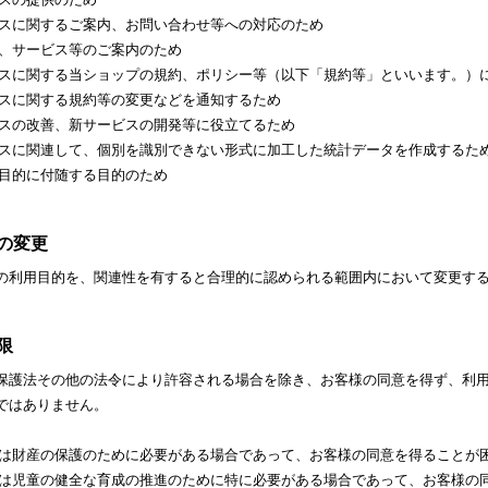
ビスに関するご案内、お問い合わせ等への対応のため
品、サービス等のご案内のため
ビスに関する当ショップの規約、ポリシー等（以下「規約等」といいます。）
ビスに関する規約等の変更などを通知するため
ビスの改善、新サービスの開発等に役立てるため
ビスに関連して、個別を識別できない形式に加工した統計データを作成するた
用目的に付随する目的のため
的の変更
の利用目的を、関連性を有すると合理的に認められる範囲内において変更す
限
保護法その他の法令により許容される場合を除き、お客様の同意を得ず、利
ではありません。
又は財産の保護のために必要がある場合であって、お客様の同意を得ることが
又は児童の健全な育成の推進のために特に必要がある場合であって、お客様の