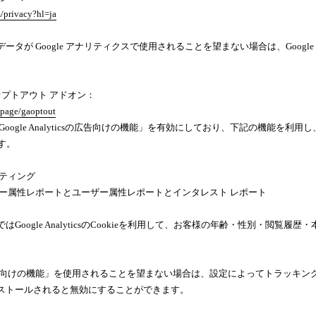
m/privacy?hl=ja
タが Google アナリティクスで使用されることを望まない場合は、Google 
 オプトアウト アドオン：
lpage/gaoptout
ogle Analyticsの広告向けの機能」を有効にしており、下記の機能を利用し、広
ます。
マーケティング
csのユーザー属性レポートとユーザー属性レポートとインタレスト レポート
Google AnalyticsのCookieを利用して、お客様の年齢・性別・
icsの広告向けの機能」を使用されることを望まない場合は、設定によってトラッキングを無
ストールされると無効にすることができます。