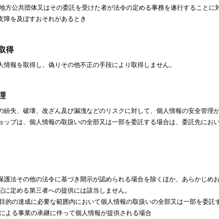
は地方公共団体又はその委託を受けた者が法令の定める事務を遂行することに
支障を及ぼすおそれがあるとき
な取得
人情報を取得し、偽りその他不正の手段により取得しません。
理
の紛失、破壊、改ざん及び漏洩などのリスクに対して、個人情報の安全管理
ョップは、個人情報の取扱いの全部又は一部を委託する場合は、委託先にお
保護法その他の法令に基づき開示が認められる場合を除くほか、あらかじめ
記に定める第三者への提供には該当しません。
用目的の達成に必要な範囲内において個人情報の取扱いの全部又は一部を委託
由による事業の承継に伴って個人情報が提供される場合